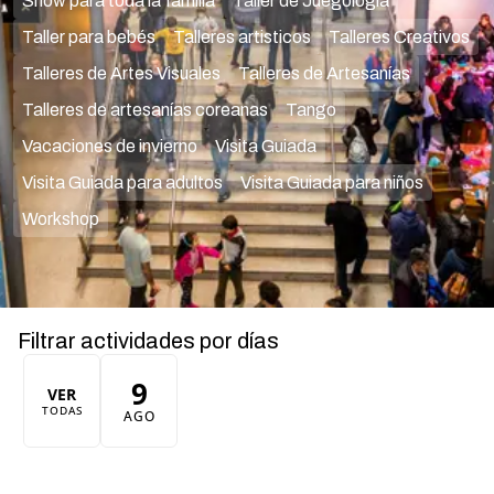
Show para toda la familia
Taller de Juegología
Taller para bebés
Talleres artisticos
Talleres Creativos
Talleres de Artes Visuales
Talleres de Artesanías
Talleres de artesanías coreanas
Tango
Vacaciones de invierno
Visita Guiada
Visita Guiada para adultos
Visita Guiada para niños
Workshop
Filtrar actividades por días
9
VER
TODAS
AGO