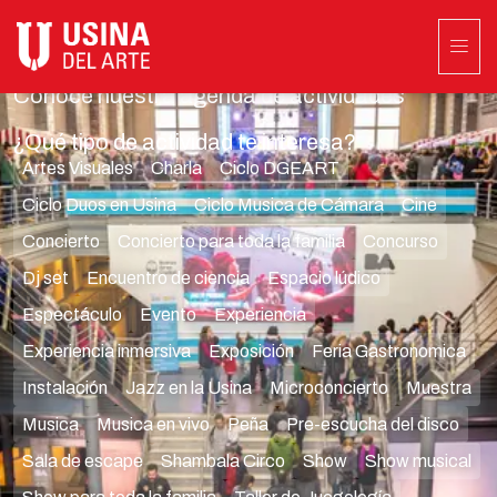
Programación
Conocé nuestra agenda de actividades
¿Qué tipo de actividad te interesa?
Artes Visuales
Charla
Ciclo DGEART
Ciclo Duos en Usina
Ciclo Musica de Cámara
Cine
Concierto
Concierto para toda la familia
Concurso
Dj set
Encuentro de ciencia
Espacio lúdico
Espectáculo
Evento
Experiencia
Experiencia inmersiva
Exposición
Feria Gastronomica
Instalación
Jazz en la Usina
Microconcierto
Muestra
Musica
Musica en vivo
Peña
Pre-escucha del disco
Sala de escape
Shambala Circo
Show
Show musical