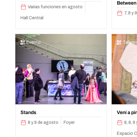
Between
Varias funciones en agosto
7, 8 y
Hall Central
Evento
Tallere
Stands
Vení a pi
8 y 9 de agosto
Foyer
8, 8, 
Espacio Cr