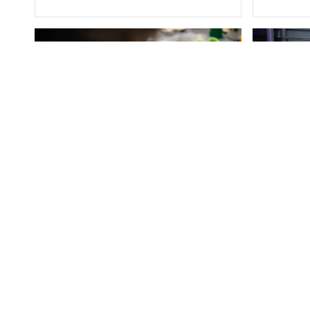
Talleres de artesanías coreanas
Visita 
Vení a armar tus norigé
Cazador
8 y 9 de agosto
9 de 
Espacio Creativo (2do. piso)