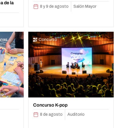
a de la
8 y 9 de agosto
Salón Mayor
anas
Concurso
Concurso K-pop
8 de agosto
Auditorio