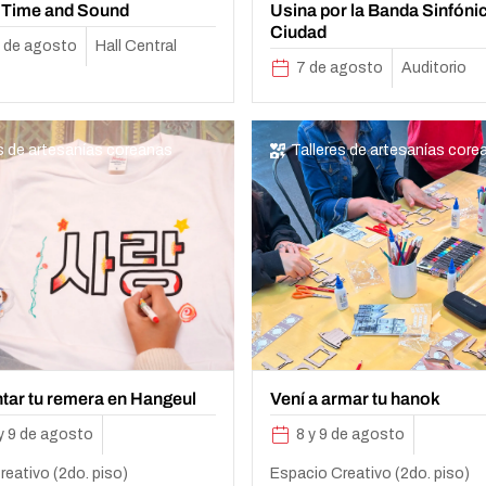
 Time and Sound
Usina por la Banda Sinfónic
Ciudad
 9 de agosto
Hall Central
7 de agosto
Auditorio
s de artesanías coreanas
Talleres de artesanías core
ntar tu remera en Hangeul
Vení a armar tu hanok
9 y 9 de agosto
8 y 9 de agosto
eativo (2do. piso)
Espacio Creativo (2do. piso)